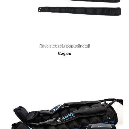
Rāvējslēdzēju paplašinātāji
€29,00