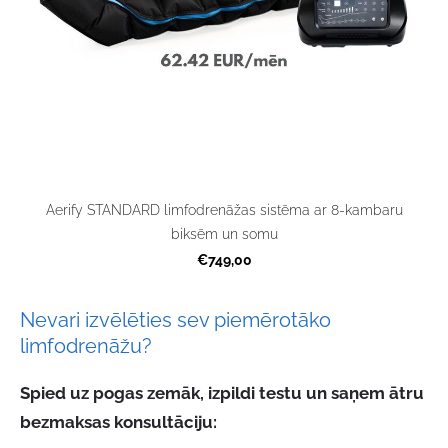
Aerify STANDARD limfodrenāžas sistēma ar 8-kambaru
biksēm un somu
€749,00
Nevari izvēlēties sev piemērotāko
limfodrenāžu?
Spied uz pogas zemāk, izpildi testu un saņem ātru
bezmaksas konsultāciju: