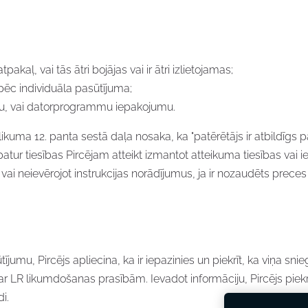
kaļ, vai tās ātri bojājas vai ir ātri izlietojamas;
 pēc individuāla pasūtījuma;
kstu, vai datorprogrammu iepakojumu.
 likuma 12. panta sestā daļa nosaka, ka "patērētājs ir atbildīg
patur tiesības Pircējam atteikt izmantot atteikuma tiesības vai
ci vai neievērojot instrukcijas norādījumus, ja ir nozaudēts prece
mu, Pircējs apliecina, ka ir iepazinies un piekrīt, ka viņa snieg
 LR likumdošanas prasībām. Ievadot informāciju, Pircējs piekrīt
i.