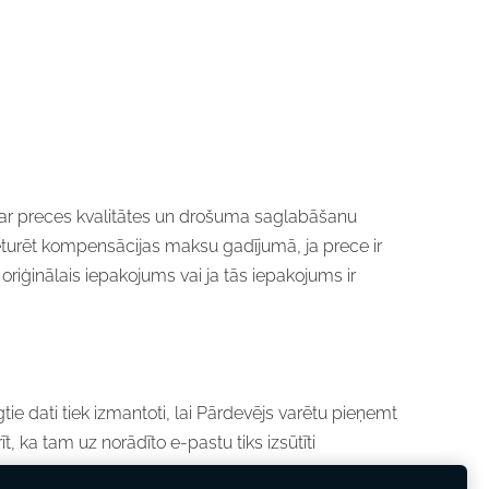
s par preces kvalitātes un drošuma saglabāšanu
 ieturēt kompensācijas maksu gadījumā, ja prece ir
s oriģinālais iepakojums vai ja tās iepakojums ir
tie dati tiek izmantoti, lai Pārdevējs varētu pieņemt
, ka tam uz norādīto e-pastu tiks izsūtīti