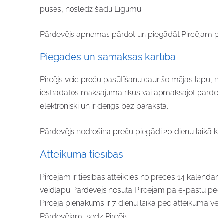
puses, noslēdz šādu Līgumu:
Pārdevējs apņemas pārdot un piegādāt Pircējam pre
Piegādes un samaksas kārtība
Pircējs veic preču pasūtīšanu caur šo mājas lapu, 
iestrādātos maksājuma rīkus vai apmaksājot pārdev
elektroniski un ir derīgs bez paraksta.
Pārdevējs nodrošina preču piegādi 20 dienu laikā k
Atteikuma tiesības
Pircējam ir tiesības atteikties no preces 14 kalen
veidlapu Pārdevējs nosūta Pircējam pa e-pastu pēc
Pircēja pienākums ir 7 dienu laikā pēc atteikuma v
Pārdevējam, sedz Pircējs.