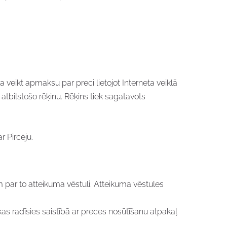
veikt apmaksu par preci lietojot Interneta veiklā
bilstošo rēķinu. Rēķins tiek sagatavots
 Pircēju.
 par to atteikuma vēstuli. Atteikuma vēstules
as radīsies saistībā ar preces nosūtīšanu atpakaļ