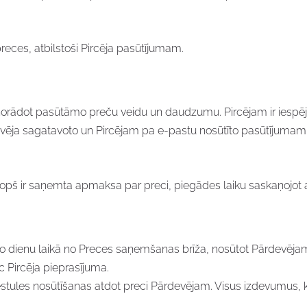
ces, atbilstoši Pircēja pasūtījumam.
norādot pasūtāmo preču veidu un daudzumu. Pircējam ir iespēja 
ēja sagatavoto un Pircējam pa e-pastu nosūtīto pasūtījumam at
opš ir saņemta apmaksa par preci, piegādes laiku saskaņojot ar
dāro dienu laikā no Preces saņemšanas brīža, nosūtot Pārdevējam
 Pircēja pieprasījuma.
ēstules nosūtīšanas atdot preci Pārdevējam. Visus izdevumus, k