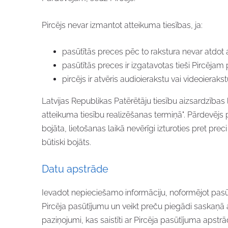
Pircējs nevar izmantot atteikuma tiesības, ja:
pasūtītās preces pēc to rakstura nevar atdot atpa
pasūtītās preces ir izgatavotas tieši Pircējam
pircējs ir atvēris audioierakstu vai videoiera
Latvijas Republikas Patērētāju tiesību aizsardzības
atteikuma tiesību realizēšanas termiņā". Pārdevējs 
bojāta, lietošanas laikā nevērīgi izturoties pret pre
būtiski bojāts.
Datu apstrāde
Ievadot nepieciešamo informāciju, noformējot pasūtīju
Pircēja pasūtījumu un veikt preču piegādi saskaņā ar
paziņojumi, kas saistīti ar Pircēja pasūtījuma apstrād