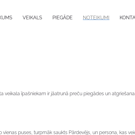
KUMS
VEIKALS
PIEGĀDE
NOTEIKUMI
KONTA
ta veikala īpašniekam ir jāatrunā preču piegādes un atgriešanas
o vienas puses, turpmāk saukts Pārdevējs, un persona, kas vei