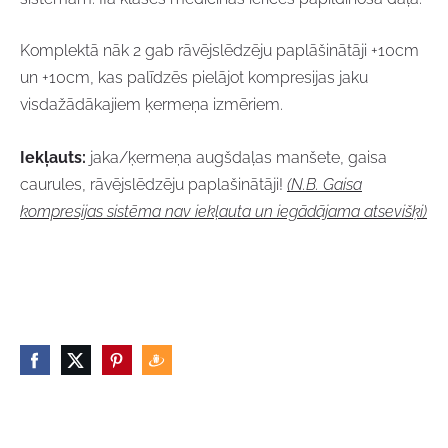
Komplektā nāk 2 gab rāvējslēdzēju paplāšinātāji +10cm
un +10cm, kas palīdzēs pielājot kompresijas jaku
visdažādākajiem ķermeņa izmēriem.
Iekļauts:
jaka/ķermeņa augšdaļas manšete, gaisa
caurules, rāvējslēdzēju paplašinātāji!
(N.B. Gaisa
kompresijas sistēma nav iekļauta un iegādājama atsevišķi)