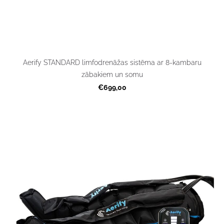
Aerify STANDARD limfodrenāžas sistēma ar 8-kambaru
zābakiem un somu
€699,00