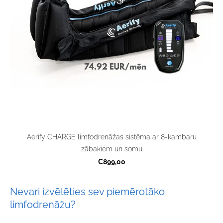
Aerify CHARGE limfodrenāžas sistēma ar 8-kambaru
zābakiem un somu
€899,00
Nevari izvēlēties sev piemērotāko
limfodrenāžu?