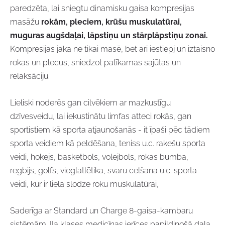
paredzēta, lai sniegtu dinamisku gaisa kompresijas
masāžu
rokām, pleciem, krūšu muskulatūrai,
muguras augšdaļai, lāpstiņu un stārplāpstiņu zonai.
Kompresijas jaka ne tikai masē, bet arī iestiepj un iztaisno
rokas un plecus, sniedzot patīkamas sajūtas un
relaksāciju.
Lieliski noderēs gan cilvēkiem ar mazkustīgu
dzīvesveidu, lai iekustinātu limfas atteci rokās, gan
sportistiem kā sporta atjaunošanās - it īpaši pēc tādiem
sporta veidiem kā peldēšana, teniss u.c. rakešu sporta
veidi, hokejs, basketbols, volejbols, rokas bumba,
regbijs, golfs, vieglatlētika, svaru celšana u.c. sporta
veidi, kur ir liela slodze roku muskulatūrai,
Saderīga ar Standard un Charge 8-gaisa-kambaru
sistēmām. IIa klases medicīnas ierīces papildinošā daļa.