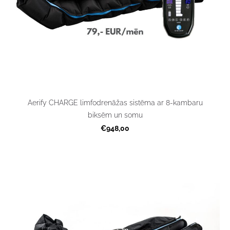
Aerify CHARGE limfodrenāžas sistēma ar 8-kambaru
biksēm un somu
€948,00