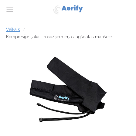
Veikals
Kompresijas jaka - roku/ķermeņa augšdaļas manšete