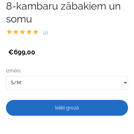
8-kambaru zābakiem un
somu
★★★★★
(2)
€699,00
Izmērs
Ielikt grozā