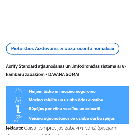
Pieteikties Aizdevums.lv bezprocentu nomaksai
Aerify Standard atjaunošanās un limfodrenāžas sistēma ar 8-
kambaru zābakiem + DĀVANĀ SOMA!
Gaisa kompresijas zābaki (1 pāris) (pieejami
Iekļauts: