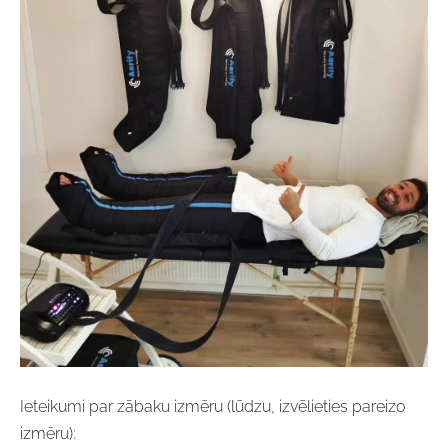
Ieteikumi par zābaku izmēru (lūdzu, izvēlieties pareizo
izmēru):