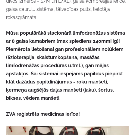
divos izmēros - S/M un L/XL), gaisa kompresijas ierīce,
gaisa cauruļu sistēma, tālvadības pults, lietotāja
rokasgrāmata.
Mūsu populārākā stacionārā limfodrenāžas sistēma
ar 8 gaisa kamabriem (max spiediens 240mmHg)!
Piemērota lietošanai gan profesionāliem nolūkiem
(fizioterapija, skaistumkopšana, masāžas,
limfodrenāžas procedūras u.tml.), gan mājas
apstākļos. Šai sistēmai iespējams papildus piepirkt
klāt dažādus papildinājumus - roku manšeti,
ķermeņa augšējās daļas manšeti (jaku), šortus,
bikses, vēdera manšeti.
ZVA reģistrēta medicīnas ierīce!