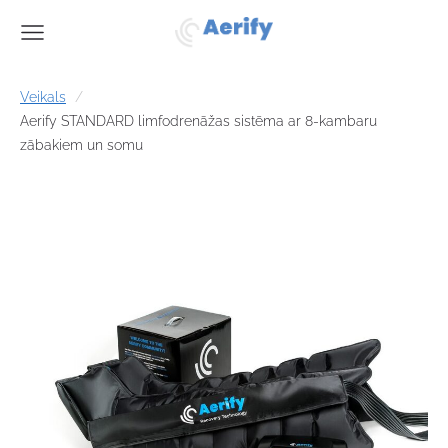
Veikals
Aerify STANDARD limfodrenāžas sistēma ar 8-kambaru
zābakiem un somu