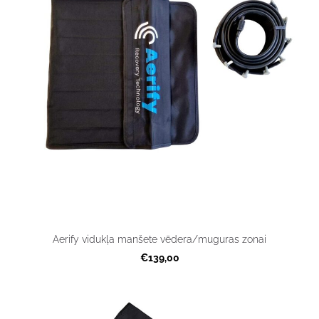
Aerify vidukļa manšete vēdera/muguras zonai
€139,00