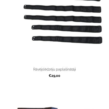
Rāvējslēdzēju paplašinātāji
€29,00