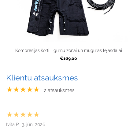
Kompresijas šorti - gurnu zonai un muguras lejasdaļai
€169,00
Klientu atsauksmes
★★★★★
2 atsauksmes
★★★★★
Ivita P., 3. jūn. 2026