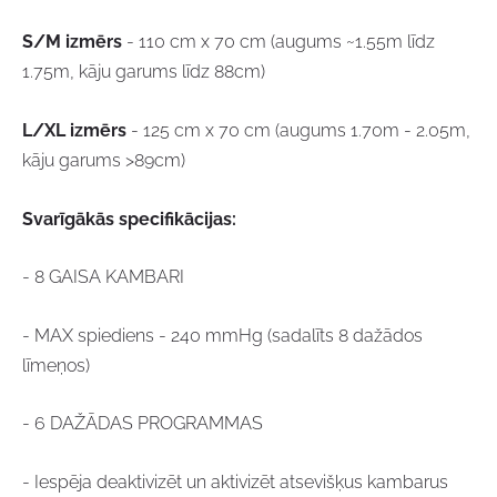
S/M izmērs
- 110 cm x 70 cm (augums ~1.55m līdz
1.75m, kāju garums līdz 88cm)
L/XL izmērs
- 125 cm x 70 cm (augums 1.70m - 2.05m,
kāju garums >89cm)
Svarīgākās specifikācijas:
- 8 GAISA KAMBARI
- MAX spiediens - 240 mmHg (sadalīts 8 dažādos
līmeņos)
- 6 DAŽĀDAS PROGRAMMAS
- Iespēja deaktivizēt un aktivizēt atsevišķus kambarus