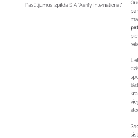
Gur
Pasūtījumus izpilda SIA "Aerify International"
par
ma
pat
pie
rel
Lie
dzī
spo
tād
kro
vie
slo
Sad
sis