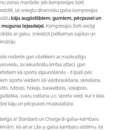
nu zonas manšete, jeb kompresijas šorti
edzēti, lai sniegtu dinamisku gaisa kompresijas
sāžu
kāju augšstilbiem, gurniem, pēcpusei un
 muguras lejasdaļai.
Kompresijas šorti secīgi
pildās ar gaisu, sniedzot patīkamas sajūtas un
aksāciju.
liski noderēs gan cilvēkiem ar mazkustīgu
vesveidu, lai iekustinātu limfas atteci, gan
rtistiem kā sporta atjaunošanās - it īpaši pēc
iem sporta veidiem kā velobraukšana, skriešana,
sfits, futbols, hokejs, basketbols, volejbols,
glatlētika, svaru celšana u.c. sporta veidi, kur ir liela
dze kāju un pēcpuses muskulatūrai.
erīga ar Standard un Charge 8-gaisa-kambaru
tēmām, kā arī ar Lite 4-gaisa kambaru sistēmu. IIa