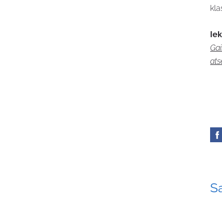
kla
Iek
Gai
ats
Sa