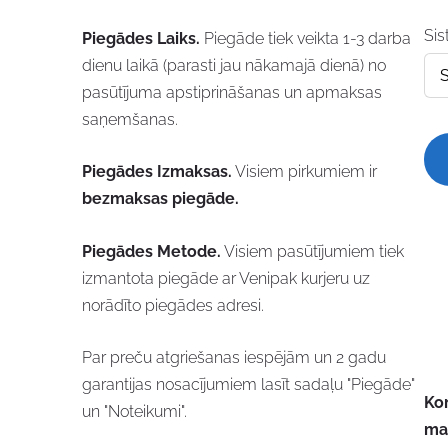
Si
Piegādes Laiks.
Piegāde tiek veikta 1-3 darba
dienu laikā (parasti jau nākamajā dienā) no
pasūtījuma apstiprināšanas un apmaksas
saņemšanas.
Piegādes Izmaksas.
Visiem pirkumiem ir
bezmaksas piegāde.
Piegādes Metode.
Visiem pasūtījumiem tiek
izmantota piegāde ar Venipak kurjeru uz
norādīto piegādes adresi.
Par preču atgriešanas iespējām un 2 gadu
garantijas nosacījumiem lasīt sadaļu "Piegāde"
Kom
un "Noteikumi".
ma