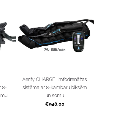
Aerify CHARGE limfodrenāžas
r 8-
sistēma ar 8-kambaru biksēm
omu
un somu
€948,00