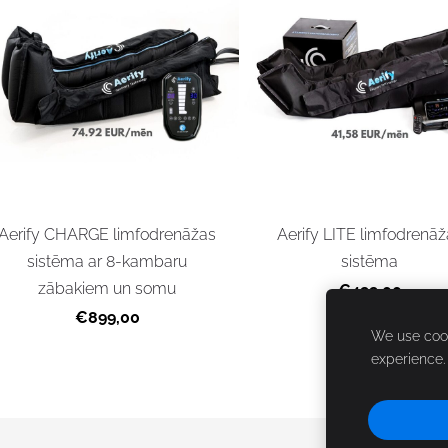
Aerify CHARGE limfodrenāžas
Aerify LITE limfodrenā
sistēma ar 8-kambaru
sistēma
zābakiem un somu
€499,00
€899,00
We use cook
experience