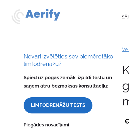
SĀ
Vei
Nevari izvēlēties sev piemērotāko
limfodrenāžu?
K
Spied uz pogas zemāk, izpildi testu un
g
saņem ātru bezmaksas konsultāciju:
m
LIMFODRENĀŽU TESTS
€
Piegādes nosacījumi