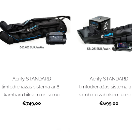
Aerify STANDARD
Aerify STANDARD
limfodrenāžas sistēma ar 8-
limfodrenāžas sistēma a
kambaru biksēm un somu
kambaru zābakiem un s
€749,00
€699,00