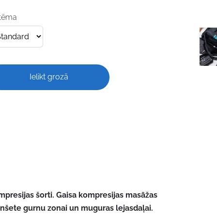
stēma
Ielikt grozā
presijas šorti.
Gaisa kompresijas masāžas
nšete gurnu zonai un muguras lejasdaļai.