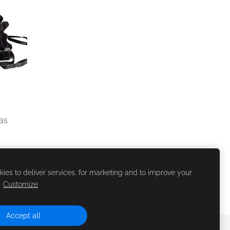
žas
ies to deliver services, for marketing and to improve your
.
Customize
Accept all