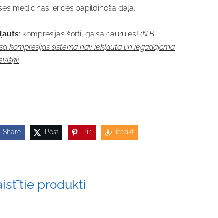
ses medicīnas ierīces papildinošā daļa.
ļauts:
kompresijas šorti, gaisa caurules!
(N.B.
sa kompresijas sistēma nav iekļauta un iegādājama
evišķi)
Share
Post
Pin
Ieteikt
istītie produkti