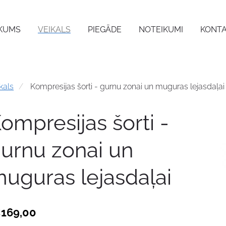
KUMS
VEIKALS
PIEGĀDE
NOTEIKUMI
KONTA
kals
Kompresijas šorti - gurnu zonai un muguras lejasdaļai
ompresijas šorti -
urnu zonai un
uguras lejasdaļai
169,00